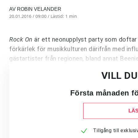
AV ROBIN VELANDER
20.01.2016 / 09:00 /
Lästid: 1 min
Rock On
är ett neonupplyst party som doftar 
förkärlek för musikkulturen därifrån med infl
gästartister från regionen, bland annat Been
VILL D
Första månaden för
LÄS
Tillgång till exklu