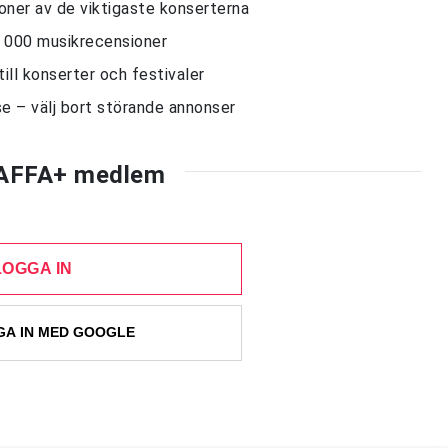
sioner av de viktigaste konserterna
10 000 musikrecensioner
till konserter och festivaler
e – välj bort störande annonser
AFFA+ medlem
LOGGA IN
A IN MED GOOGLE