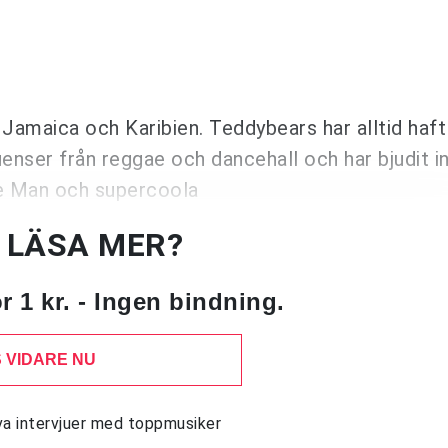
Jamaica och Karibien. Teddybears har alltid haft
uenser från reggae och dancehall och har bjudit i
ie Man och supercoola
U LÄSA MER?
 1 kr. - Ingen bindning.
 VIDARE NU
siva intervjuer med toppmusiker