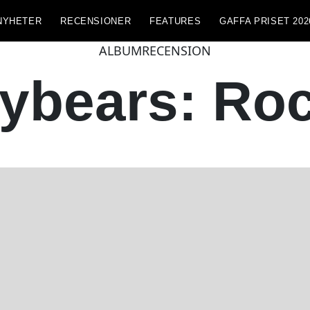
NYHETER
RECENSIONER
FEATURES
GAFFA PRISET 202
ALBUMRECENSION
ybears: Ro