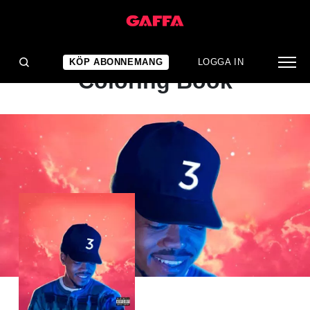
ALBUMRECENSION
Chance The Rapper:
KÖP ABONNEMANG
LOGGA IN
Coloring Book