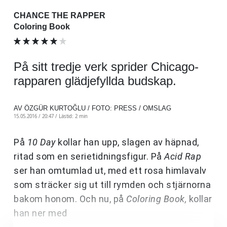
CHANCE THE RAPPER
Coloring Book
På sitt tredje verk sprider Chicago-
rapparen glädjefyllda budskap.
AV ÖZGÜR KURTOĞLU / FOTO: PRESS / OMSLAG
15.05.2016 / 20:47 /
Lästid: 2 min
På
10 Day
kollar han upp, slagen av häpnad,
ritad som en serietidningsfigur. På
Acid Rap
ser han omtumlad ut, med ett rosa himlavalv
som sträcker sig ut till rymden och stjärnorna
bakom honom. Och nu, på
Coloring Book,
kollar
han ner med