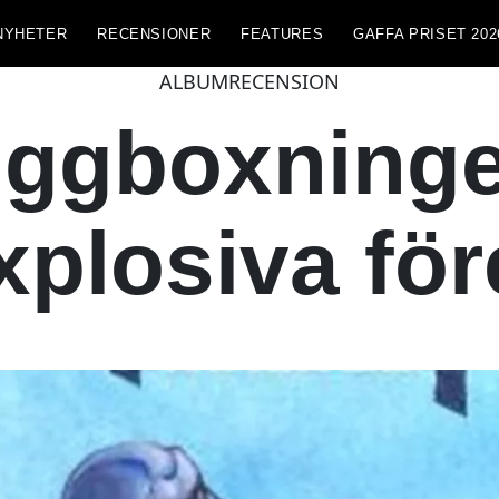
NYHETER
RECENSIONER
FEATURES
GAFFA PRISET 202
ALBUMRECENSION
ggboxninge
plosiva fö