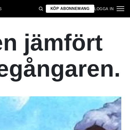
KÖP ABONNEMANG
6
LOGGA IN
n jämfört
regångaren.