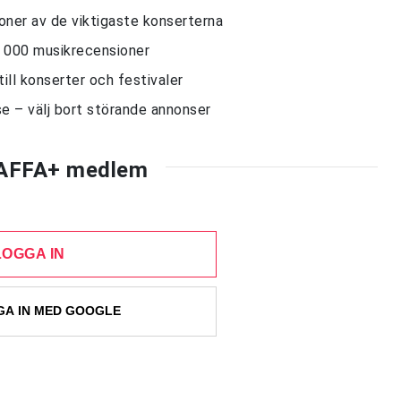
sioner av de viktigaste konserterna
10 000 musikrecensioner
till konserter och festivaler
e – välj bort störande annonser
AFFA+ medlem
LOGGA IN
A IN MED GOOGLE