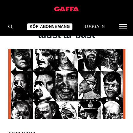
KONSERTRECENSION
Punkikonerna visar att
KÖP ABONNEMANG
LOGGA IN
äldst är bäst