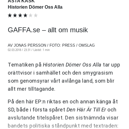
ASTA KASK
Historien Dömer Oss Alla
GAFFA.se – allt om musik
AV JONAS PERSSON / FOTO: PRESS / OMSLAG
02.03.2018 / 23:31 /
Lästid: 1 min
Tematiken på
Historien Dömer Oss Alla
tar upp
orättvisor i samhället och den smygrasism
som genomsyrar vårt avlånga land, som blir
allt mer tilltagande.
På den här EP:n riktas en och annan känga åt
SD, både i första spåret
Den Här Är Till Er
och
avslutande titelspåret. Den sistnämnda visar
bandets politiska ståndpunkt med textraden: