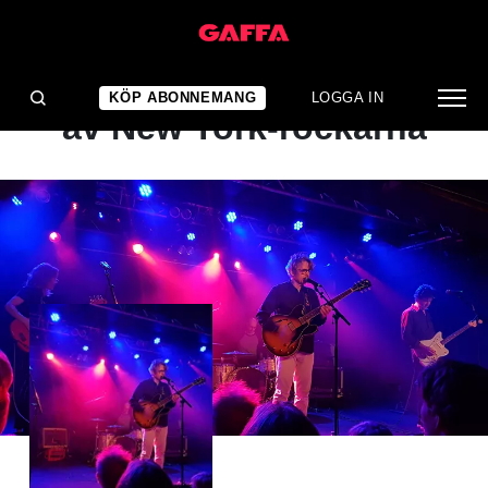
ALBUMRECENSION
Anspråkslös uppvisning
KÖP ABONNEMANG
LOGGA IN
av New York-rockarna