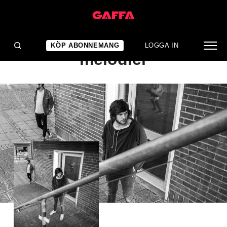
ALBUMRECENSION
Mer mangel och mindre
KÖP ABONNEMANG
LOGGA IN
melodier