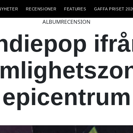
NYHETER
RECENSIONER
FEATURES
GAFFA PRISET 202
ALBUMRECENSION
ndiepop ifr
mlighetszo
epicentrum