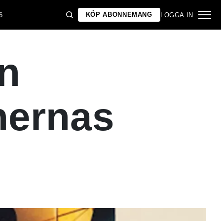
KÖP ABONNEMANG
6
LOGGA IN
ån
nernas