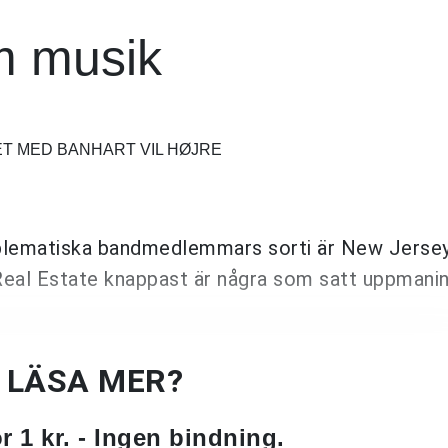
m musik
ET MED BANHART VIL HØJRE
oblematiska bandmedlemmars sorti är New Jersey
 Real Estate knappast är några som satt uppmani
U LÄSA MER?
 1 kr. - Ingen bindning.