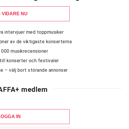
 VIDARE NU
siva intervjuer med toppmusiker
sioner av de viktigaste konserterna
10 000 musikrecensioner
till konserter och festivaler
e – välj bort störande annonser
AFFA+ medlem
LOGGA IN