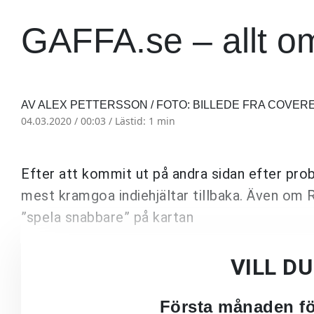
GAFFA.se – allt o
AV ALEX PETTERSSON / FOTO: BILLEDE FRA COVER
04.03.2020 / 00:03 /
Lästid: 1 min
Efter att kommit ut på andra sidan efter pr
mest kramgoa indiehjältar tillbaka. Även om
”spela snabbare” på kartan
VILL D
Första månaden för