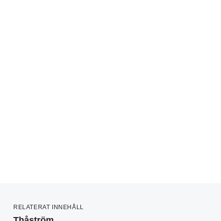
RELATERAT INNEHÅLL
Thåström