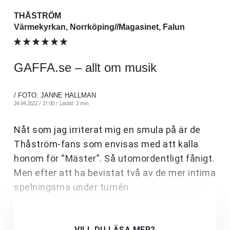
THÅSTRÖM
Värmekyrkan, Norrköping//Magasinet, Falun
GAFFA.se – allt om musik
/ FOTO: JANNE HALLMAN
24.04.2022 / 21:00 /
Lästid: 2 min
Nåt som jag irriterat mig en smula på är de
Thåström-fans som envisas med att kalla
honom för “Mäster”. Så utomordentligt fånigt.
Men efter att ha bevistat två av de mer intima
spelningarna under turnén
VILL DU LÄSA MER?