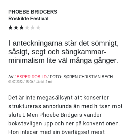
PHOEBE BRIDGERS
Roskilde Festival
I anteckningarna står det sömnigt,
såsigt, segt och sängkammar-
minimalism lite väl många gånger.
AV
JESPER ROBILD
/ FOTO: SØREN CHRISTIAN BECH
01.07.2022 / 15:00 /
Lästid: 2 min
Det är inte megasällsynt att konserter
struktureras annorlunda än med hitsen mot
slutet. Men Phoebe Bridgers vänder
bokstavligen upp och ner på konventionen.
Hon inleder med sin överlägset mest