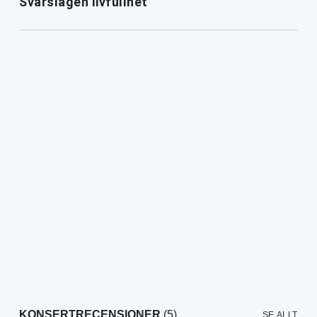
Svårslagen livfullhet
KONSERTRECENSIONER
(5)
SE ALLT