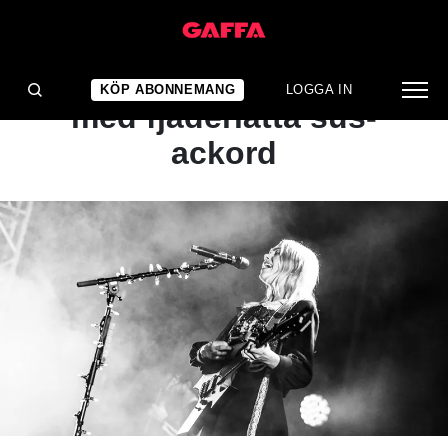
KONSERTRECENSION
Nedtonat och sömnigt
KÖP ABONNEMANG
LOGGA IN
med fjäderlätta sus-
ackord