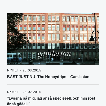
NYHET - 28.08.2015
BÄST JUST NU: The Honeydrips – Gamlestan
NYHET - 25.02.2015
’’Lyssna på mig, jag är så specieeell, och min röst
är så gäääll!’’