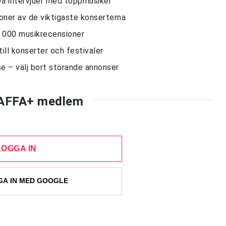
siva intervjuer med toppmusiker
sioner av de viktigaste konserterna
10 000 musikrecensioner
till konserter och festivaler
e – välj bort störande annonser
AFFA+ medlem
LOGGA IN
A IN MED GOOGLE