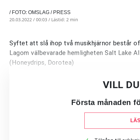
/ FOTO: OMSLAG / PRESS
20.03.2022 / 00:03 /
Lästid: 2 min
Syftet att slå ihop två musikhjärnor består oft
Lagom välbevarade hemligheten
Salt Lake Al
(Honeydrips, Dorotea)
VILL D
Första månaden för
LÄS