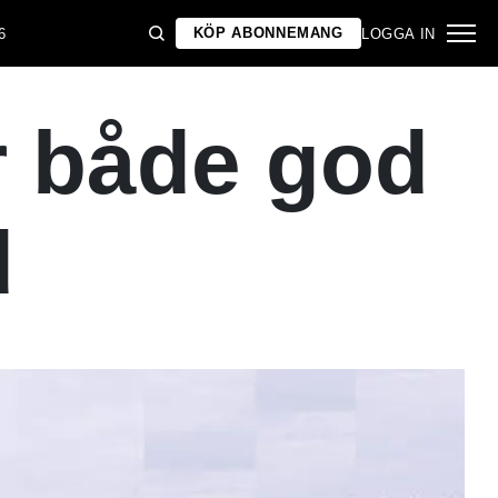
KÖP ABONNEMANG
6
LOGGA IN
r både god
d