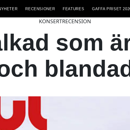
NYHETER
RECENSIONER
FEATURES
GAFFA PRISET 202
KONSERTRECENSION
alkad som ä
och blanda