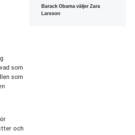
Barack Obama väljer Zara
Larsson
ag
 vad som
llen som
en
för
itter och