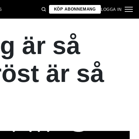
KÖP ABONNEMANG
6
LOGGA IN
g är så
öst är så