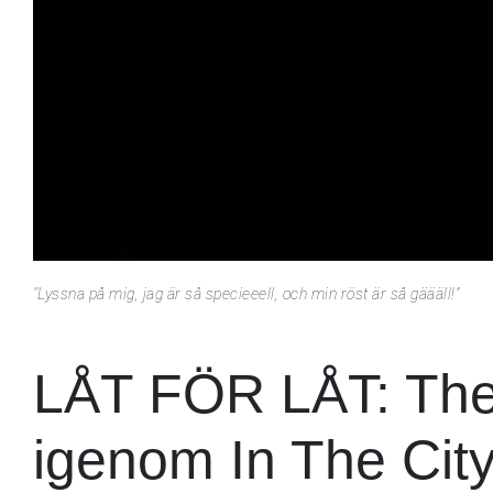
’’Lyssna på mig, jag är så specieeell, och min röst är så gäääll!’’
LÅT FÖR LÅT: The 
igenom In The City