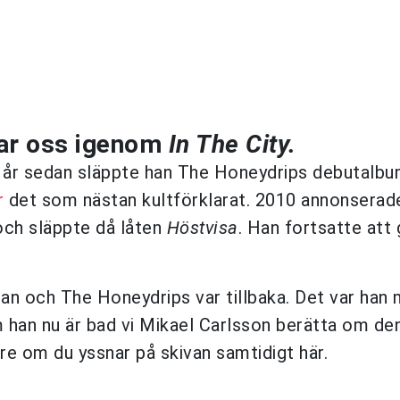
tar oss igenom
In The City.
a år sedan släppte han The Honeydrips debutalbu
r
det som nästan kultförklarat. 2010 annonserad
och släppte då låten
Höstvisa
. Han fortsatte att
an och The Honeydrips var tillbaka. Det var han
 han nu är bad vi Mikael Carlsson berätta om de
igare om du yssnar på skivan samtidigt här.