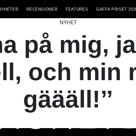
NYHETER
RECENSIONER
FEATURES
GAFFA PRISET 202
NYHET
na på mig, ja
l, och min r
gäääll!’’