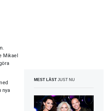
m.
e Mikael
 göra
MEST LÄST
JUST NU
 med
n nya