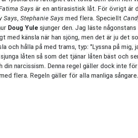
Fatima Says
är en antirasistisk låt. För övrigt är 
y Says
,
Stephanie Says
med flera. Speciellt
Cand
hur
Doug Yule
sjunger den. Jag läste någonstans
igt med känsla när han sjöng, men det är ju det s
la och hålla på med trams, typ: "Lyssna på mig, j
a sjunga låten så som det tjänar låten bäst och se
ch din narcissism. Denna regel gäller dock inte fö
med flera. Regeln gäller för alla manliga sångare