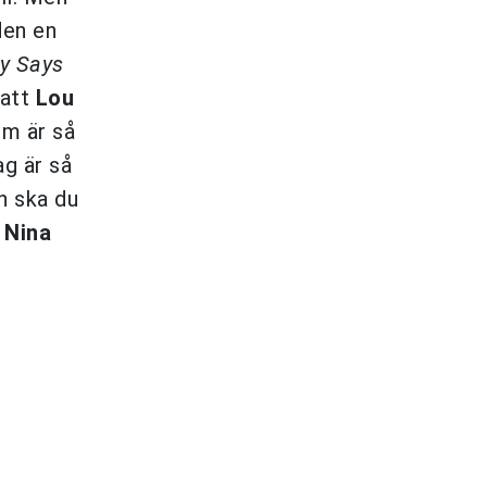
den en
y Says
 att
Lou
om är så
ag är så
n ska du
r
Nina
.