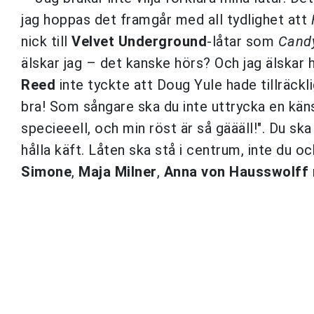
jag hoppas det framgår med all tydlighet att
nick till
Velvet Underground
-låtar som
Cand
älskar jag – det kanske hörs? Och jag älskar 
Reed
inte tyckte att Doug Yule hade tillräckl
bra! Som sångare ska du inte uttrycka en käns
specieeell, och min röst är så gäääll!". Du sk
hålla käft. Låten ska stå i centrum, inte du o
Simone
,
Maja Milner
,
Anna von Hausswolff