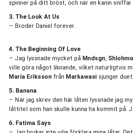
spinner på ditt bröst, och när en kanin sniffar 
3. The Look At Us
– Broder Daniel forever.
4. The Beginning Of Love
– Jag lyssnade mycket på
Mndsgn
,
Shlohm
ville göra något liknande, vilket naturligtvis m
Maria Eriksson
från
Markawasi
sjunger duett
5. Banana
– När jag skrev den här låten lyssnade jag m
låttitel som han skulle kunna ha kommit på. Ja
6. Fatima Says
– Jag brukar inte vilja förklara mina låtar. D