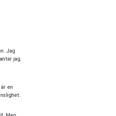
en. Jag
antar jag.
är en
nslighet.
ll. Men