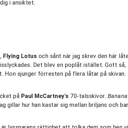
dig i ansiktet.
o
,
Flying Lotus
och sånt när jag skrev den här låt
isslyckades. Det blev en poplåt istället. Gott så, 
. Hon sjunger förresten på flera låtar på skivan.
ycket på
Paul McCartney's
70-talsskivor.
Banana
g gillar hur han kastar sig mellan briljans och bar
et är lyssnarens rättighet att tolka dem som hen vi