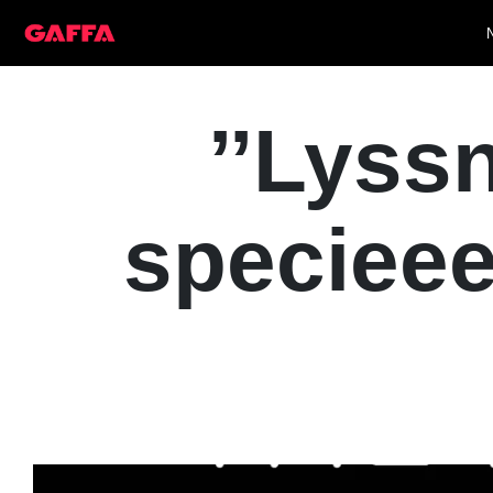
’’Lyss
specieeel