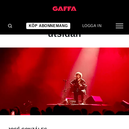
KONSERTRECENSION
Varenda känsla på
KÖP ABONNEMANG
LOGGA IN
utsidan