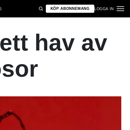
KÖP ABONNEMANG
6
LOGGA IN
ett hav av
osor