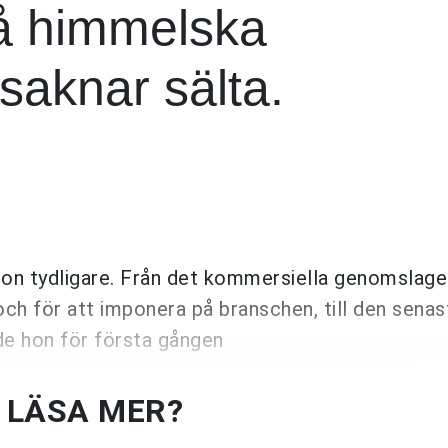
å himmelska
saknar sälta.
ision tydligare. Från det kommersiella genomslage
 och för att imponera på branschen, till den sena
rde hon för första gången
U LÄSA MER?