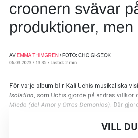
croonern svävar p
produktioner, men 
AV
EMMA THIMGREN
/ FOTO: CHO GI-SEOK
06.03.2023 / 13:35 /
Lästid: 2 min
För varje album blir Kali Uchis musikaliska v
Isolation
, som Uchis gjorde på andras villkor
Miedo (del Amor y Otros Demonios)
. Där gjo
VILL D