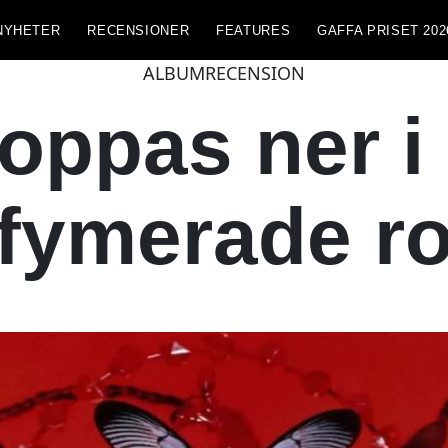
NYHETER
RECENSIONER
FEATURES
GAFFA PRISET 202
ALBUMRECENSION
oppas ner i 
fymerade r