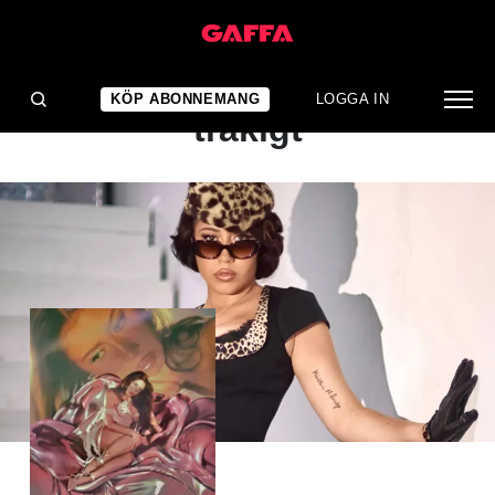
ALBUMRECENSION
Det silkeslena blir till slut
KÖP ABONNEMANG
LOGGA IN
tråkigt