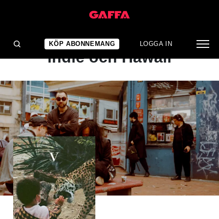
ALBUMRECENSION
Fin mix av FM-radio,
KÖP ABONNEMANG
LOGGA IN
indie och Hawaii