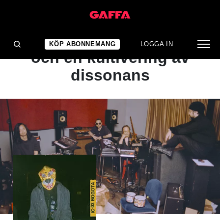
ALBUMRECENSION
Dramatisk upprepning
KÖP ABONNEMANG
LOGGA IN
och en kultivering av
dissonans