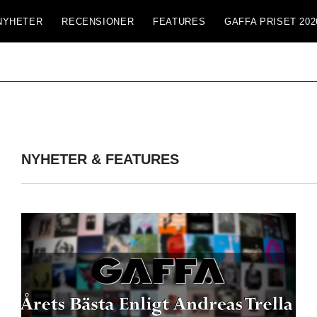
NYHETER
RECENSIONER
FEATURES
GAFFA PRISET 202
NYHETER & FEATURES