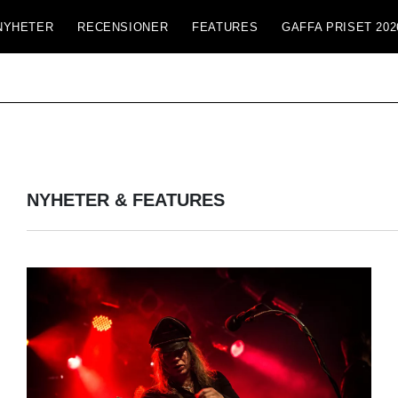
NYHETER
RECENSIONER
FEATURES
GAFFA PRISET 202
NYHETER & FEATURES