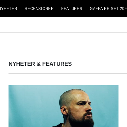
NYHETER
RECENSIONER
FEATURES
GAFFA PRISET 202
NYHETER & FEATURES