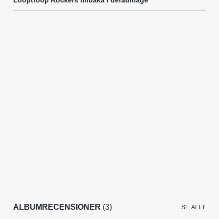
Looptroop Rockers tillbaka i defaultläge
ALBUMRECENSIONER
(3)
SE ALLT