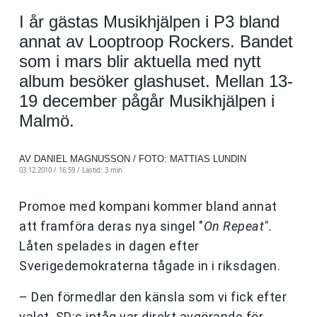
I år gästas Musikhjälpen i P3 bland
annat av Looptroop Rockers. Bandet
som i mars blir aktuella med nytt
album besöker glashuset. Mellan 13-
19 december pågår Musikhjälpen i
Malmö.
AV DANIEL MAGNUSSON / FOTO: MATTIAS LUNDIN
03.12.2010 / 16:59 /
Lästid: 3 min
Promoe med kompani kommer bland annat
att framföra deras nya singel "
On Repeat".
Låten spelades in dagen efter
Sverigedemokraterna tågade in i riksdagen.
– Den förmedlar den känsla som vi fick efter
valet. SD:s intåg var direkt avgörande för