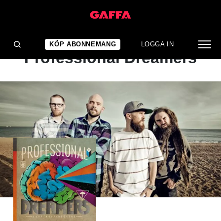
ALBUMRECENSION
Looptroop Rockers:
KÖP ABONNEMANG
LOGGA IN
Professional Dreamers