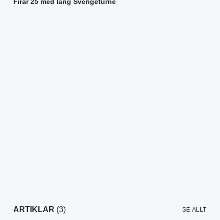
Firar 25 med lång Sverigeturné
ARTIKLAR
(3)
SE ALLT