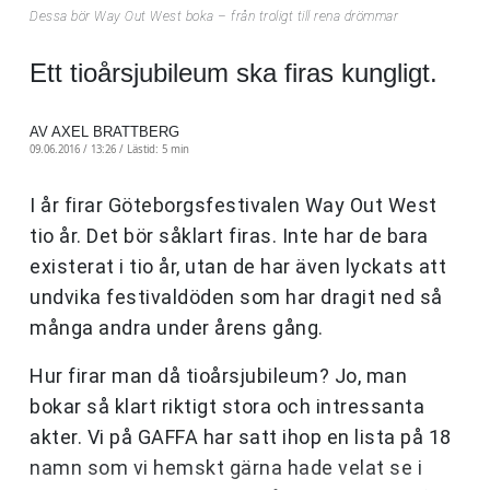
Dessa bör Way Out West boka – från troligt till rena drömmar
Ett tioårsjubileum ska firas kungligt.
AV AXEL BRATTBERG
09.06.2016 / 13:26 /
Lästid: 5 min
I år firar Göteborgsfestivalen Way Out West
tio år. Det bör såklart firas. Inte har de bara
existerat i tio år, utan de har även lyckats att
undvika festivaldöden som har dragit ned så
många andra under årens gång.
Hur firar man då tioårsjubileum? Jo, man
bokar så klart riktigt stora och intressanta
akter. Vi på GAFFA har satt ihop en lista på 18
namn som vi hemskt gärna hade velat se i