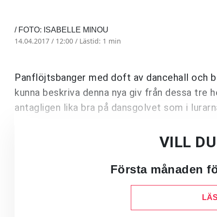
/ FOTO: ISABELLE MINOU
14.04.2017 / 12:00 /
Lästid: 1 min
Panflöjtsbanger med doft av dancehall och ba
kunna beskriva denna nya giv från dessa tre 
antagligen lika bra på dansgolvet som i lurarn
VILL D
Första månaden för
LÄS