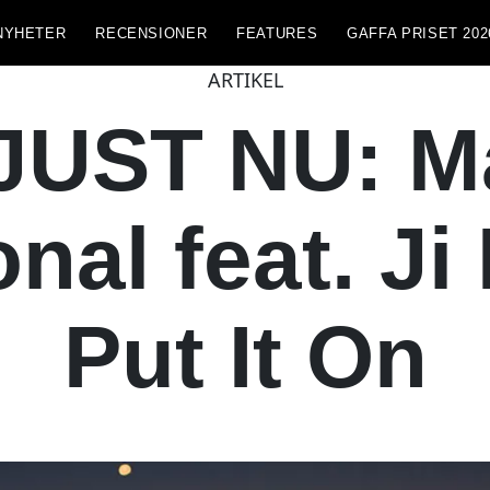
NYHETER
RECENSIONER
FEATURES
GAFFA PRISET 202
ARTIKEL
JUST NU: M
onal feat. Ji
Put It On