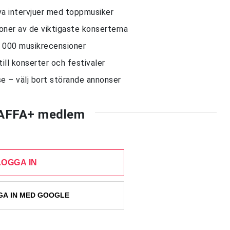
siva intervjuer med toppmusiker
sioner av de viktigaste konserterna
10 000 musikrecensioner
till konserter och festivaler
e – välj bort störande annonser
AFFA+ medlem
LOGGA IN
A IN MED GOOGLE