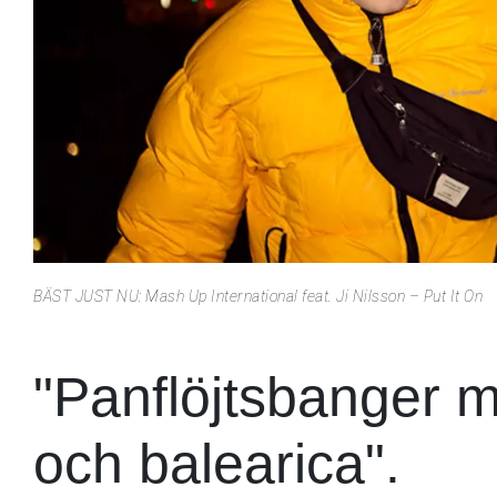
BÄST JUST NU: Mash Up International feat. Ji Nilsson – Put It On
"Panflöjtsbanger m
och balearica".