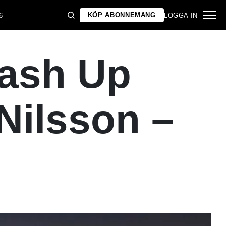
KÖP ABONNEMANG
6
LOGGA IN
ash Up
 Nilsson –