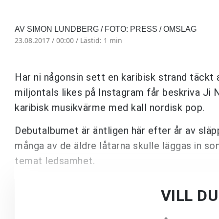
AV SIMON LUNDBERG / FOTO: PRESS / OMSLAG
23.08.2017 / 00:00 /
Lästid: 1 min
Har ni någonsin sett en karibisk strand täckt
miljontals likes på Instagram får beskriva Ji 
karibisk musikvärme med kall nordisk pop.
Debutalbumet är äntligen här efter år av släp
många av de äldre låtarna skulle läggas in som
temat ledsamhet.
VILL D