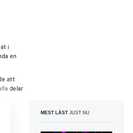
at i
anda en
de att
lla delar
MEST LÄST
JUST NU