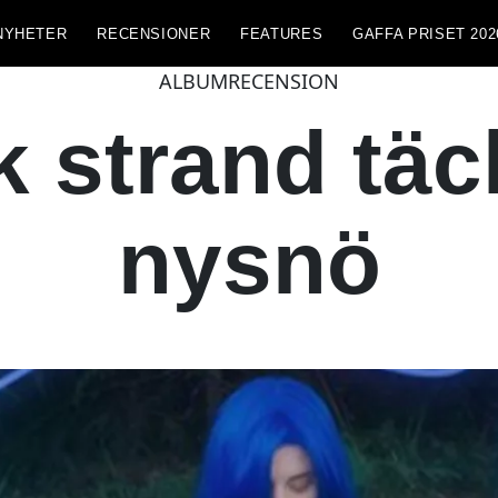
NYHETER
RECENSIONER
FEATURES
GAFFA PRISET 202
ALBUMRECENSION
k strand täc
nysnö