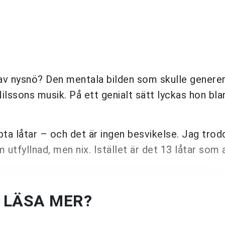
 av nysnö? Den mentala bilden som skulle generer
Nilssons musik. På ett genialt sätt lyckas hon bl
pta låtar – och det är ingen besvikelse. Jag trod
 utfyllnad, men nix. Istället är det 13 låtar som a
U LÄSA MER?