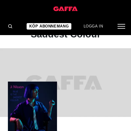
ALBUMRECENSION
Ji Nilsson: Blue Is The
KÖP ABONNEMANG
LOGGA IN
Saddest Colour