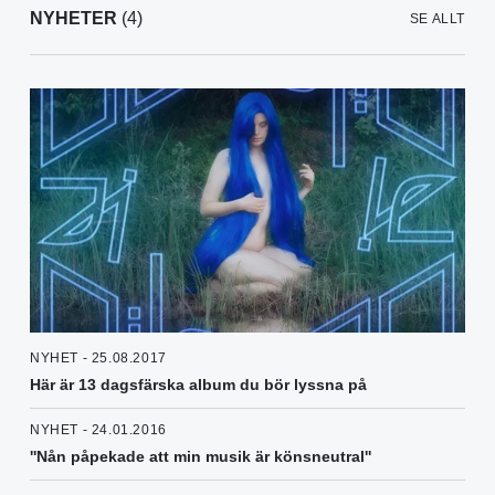
NYHETER
(4)
SE ALLT
NYHET - 25.08.2017
Här är 13 dagsfärska album du bör lyssna på
NYHET - 24.01.2016
''Nån påpekade att min musik är könsneutral''