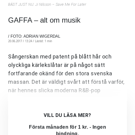
BÄST JUST NU: Ji Nilsson – Save Me For Later
GAFFA – alt om musik
/ FOTO: ADRIAN WIGERDAL
20.06.2017 / 13:24 /
Lästid: 1 min
Sångerskan med patent på blått hår och
olyckliga kärlekslåtar är på något sätt
fortfarande okänd för den stora svenska
massan. Det är väldigt svårt att förstå varför,
när hennes slicka moderna R&B-pop
VILL DU LÄSA MER?
Första månaden för 1 kr. - Ingen
bindning.