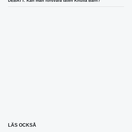
DEBATT: Kan man försvara låten Knulla Barn?
LÄS OCKSÅ