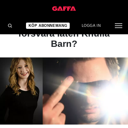
ARTIKEL
DEBATT: Kan man
KÖP ABONNEMANG
LOGGA IN
försvara låten Knulla
Barn?