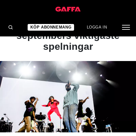
ARTIKEL
GUIDE: Här är
KÖP ABONNEMANG
LOGGA IN
septembers viktigaste
spelningar