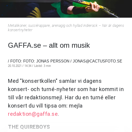
Metalikoner, succérappare, arenagig och hyllad indierock – här är dagens
konsertnyheter
GAFFA.se – allt om musik
/ FOTO: FOTO: JONAS PERSSON /
JONAS@CACTUSFOTO.SE
20.10.2021 / 14:34 /
Lästid: 3 min
Med "konsertkollen" samlar vi dagens
konsert- och turné-nyheter som har kommit in
till vår redaktionsmejl. Har du en turné eller
konsert du vill tipsa om: mejla
redaktion@gaffa.se
.
THE QUIREBOYS