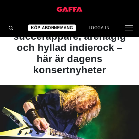
ARTIKEL
Metalikoner,
KÖP ABONNEMANG
LOGGA IN
succérappare, arenagig
och hyllad indierock –
här är dagens
konsertnyheter