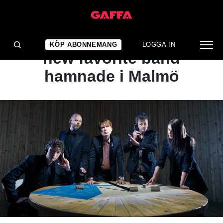
ARTIKEL
KLASSIKERN: När your
KÖP ABONNEMANG
LOGGA IN
new favorite band
hamnade i Malmö