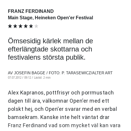
FRANZ FERDINAND
Main Stage, Heineken Open'er Festival
Ömsesidig kärlek mellan de
efterlängtade skottarna och
festivalens största publik.
AV JOSEFIN BAGGE / FOTO: P. TARASEWICZ/ALTER ART
07.07.2012 / 09:12 /
Lästid: 2 min
Alex Kapranos, pottfrisyr och porrmustach
dagen till ära, välkomnar Open'er med ett
polskt hej, och Open'er svarar med en verbal
bamsekram. Kanske inte helt väntat drar
Franz Ferdinand vad som mycket väl kan vara