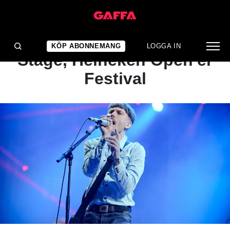
KONSERTRECENSION
Franz Ferdinand : Main
KÖP ABONNEMANG
LOGGA IN
Stage, Heineken Open'er
Festival