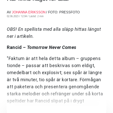
AV
JOHANNA ERIKSSON
/ FOTO: PRESSFOTO
02.06.2023 / 12:04 /
Lästid: 2 min
OBS! En spellista med alla släpp hittas längst
ner i artikeln.
Rancid –
Tomorrow Never Comes
"Faktum är att hela detta album – gruppens
tionde – passar att beskrivas som eldigt,
omedelbart och explosivt; sex spår är längre
är två minuter, tio spår är kortare. Förmågan
att paketera och presentera genomgående
starka melodier och refränger under så korta
speltider har Rancid slipat på i drygt