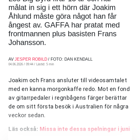
målat in sig i ett hörn där Joakim
Åhlund måste göra något han får
ångest av. GAFFA har pratat med
frontmannen plus basisten Frans
Johansson.
AV
JESPER ROBILD
/ FOTO: DAN KENDALL
04.06.2026 / 09:44 /
Lästid: 5 min
Joakim och Frans ansluter till videosamtalet
med en kanna morgonkaffe redo. Mot en fond
av gitarrpedaler i regnbågens färger berättar
de om sitt första besök i Australien för några
veckor sedan.
Läs också:
Missa inte dessa spelningar i juni