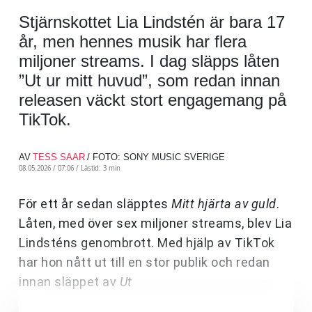
Stjärnskottet Lia Lindstén är bara 17
år, men hennes musik har flera
miljoner streams. I dag släpps låten
”Ut ur mitt huvud”, som redan innan
releasen väckt stort engagemang på
TikTok.
AV
TESS SAAR
/ FOTO: SONY MUSIC SVERIGE
08.05.2026 / 07:06 /
Lästid: 3 min
För ett år sedan släpptes
Mitt hjärta av guld
.
Låten, med över sex miljoner streams, blev Lia
Lindsténs genombrott. Med hjälp av TikTok
har hon nått ut till en stor publik och redan
innan släppet av
Ut