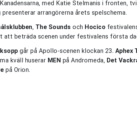
. Kanadensarna, med Katie Stelmanis i fronten, tv
presenterar arrangörerna årets spelschema.
ålsklubben
,
The Sounds
och
Hocico
festivalen
t att beträda scenen under festivalens första da
ksopp
går på Apollo-scenen klockan 23.
Aphex 
mma kväll huserar
MEN
på Andromeda,
Det Vackra
ye
på Orion.