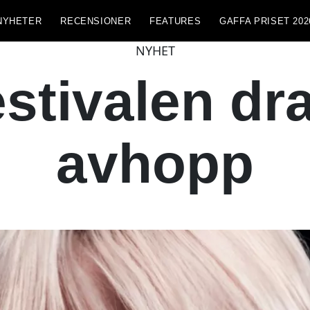
NYHETER
RECENSIONER
FEATURES
GAFFA PRISET 202
NYHET
estivalen dr
avhopp