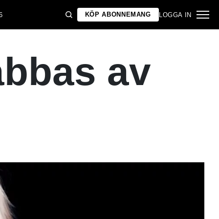
KÖP ABONNEMANG
6
LOGGA IN
abbas av