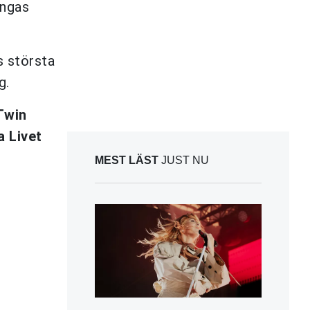
ingas
s största
g.
Twin
 Livet
MEST LÄST
JUST NU