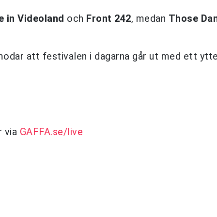
e in Videoland
och
Front 242
, medan
Those Dan
örmodar att festivalen i dagarna går ut med ett ytte
r via
GAFFA.se/live