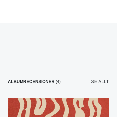
ALBUMRECENSIONER
(4)
SE ALLT