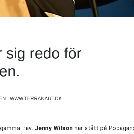
sig redo för
en.
SEN - WWW.TERRANAUT.DK
n gammal räv.
Jenny Wilson
har stått på Popagan