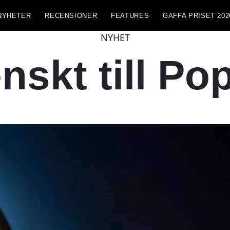
NYHETER
RECENSIONER
FEATURES
GAFFA PRISET 202
NYHET
enskt till P