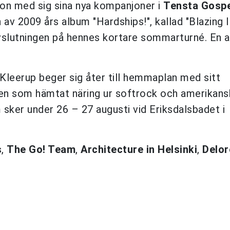
 hon med sig sina nya kompanjoner i
Tensta Gospe
v 2009 års album "Hardships!", kallad "Blazing I"
vslutningen på hennes kortare sommarturné. En a
leerup beger sig åter till hemmaplan med sitt
en som hämtat näring ur softrock och amerikans
 sker under 26 – 27 augusti vid Eriksdalsbadet i
s
,
The Go! Team
,
Architecture in Helsinki
,
Delor