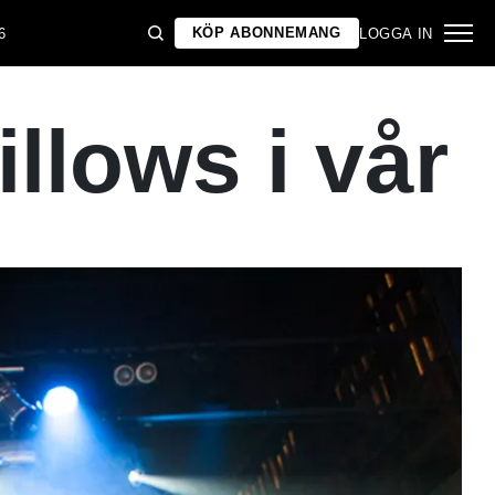
KÖP ABONNEMANG
6
LOGGA IN
llows i vår