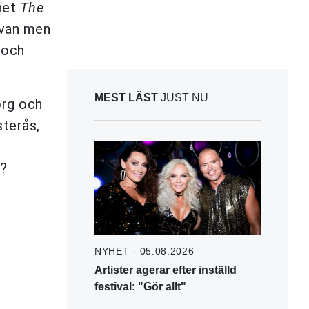
net
The
ivan men
 och
MEST LÄST
JUST NU
org och
sterås,
r?
NYHET - 05.08.2026
Artister agerar efter inställd
festival: "Gör allt"