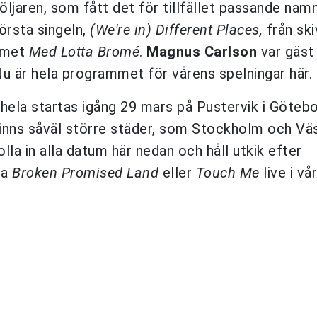
ljaren, som fått det för tillfället passande nam
rsta singeln,
(We're in) Different Places,
från sk
ammet
Med Lotta Bromé
.
Magnus Carlson
var gäst
Nu är hela programmet för vårens spelningar här.
 hela startas igång 29 mars på Pustervik i Göteb
 hinns såväl större städer, som Stockholm och Vä
a in alla datum här nedan och håll utkik efter
ra
Broken Promised Land
eller
Touch Me
live i vå