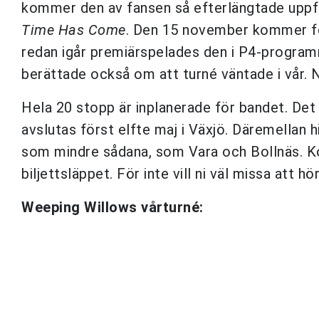
kommer den av fansen så efterlängtade uppfö
Time Has Come
. Den 15 november kommer fö
redan igår premiärspelades den i P4-progr
berättade också om att turné väntade i vår. 
Hela 20 stopp är inplanerade för bandet. Det
avslutas först elfte maj i Växjö. Däremellan
som mindre sådana, som Vara och Bollnäs. Koll
biljettsläppet. För inte vill ni väl missa att hö
Weeping Willows vårturné: