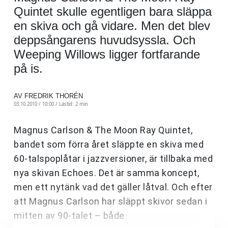
Quintet skulle egentligen bara släppa
en skiva och gå vidare. Men det blev
deppsångarens huvudsyssla. Och
Weeping Willows ligger fortfarande
på is.
AV FREDRIK THORÉN
03.10.2010 / 10:00 /
Lästid: 2 min
Magnus Carlson & The Moon Ray Quintet,
bandet som förra året släppte en skiva med
60-talspoplåtar i jazzversioner, är tillbaka med
nya skivan Echoes. Det är samma koncept,
men ett nytänk vad det gäller låtval. Och efter
att Magnus Carlson har släppt skivor sedan i
mitten av 90-talet – både