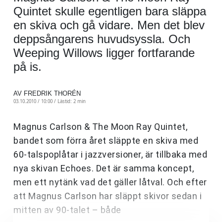
Quintet skulle egentligen bara släppa
en skiva och gå vidare. Men det blev
deppsångarens huvudsyssla. Och
Weeping Willows ligger fortfarande
på is.
AV FREDRIK THORÉN
03.10.2010 / 10:00 /
Lästid: 2 min
Magnus Carlson & The Moon Ray Quintet,
bandet som förra året släppte en skiva med
60-talspoplåtar i jazzversioner, är tillbaka med
nya skivan Echoes. Det är samma koncept,
men ett nytänk vad det gäller låtval. Och efter
att Magnus Carlson har släppt skivor sedan i
mitten av 90-talet – både