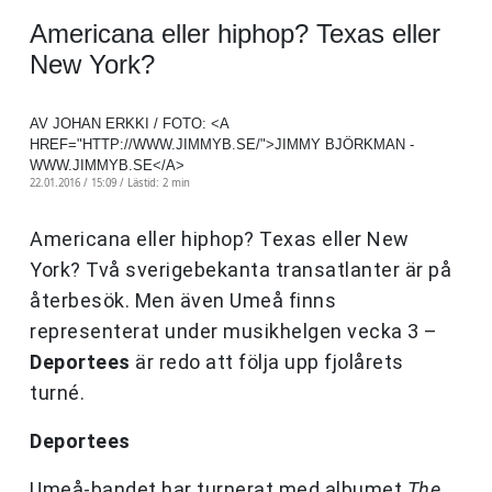
Americana eller hiphop? Texas eller
New York?
AV JOHAN ERKKI / FOTO: <A
HREF="HTTP://WWW.JIMMYB.SE/">JIMMY BJÖRKMAN -
WWW.JIMMYB.SE</A>
22.01.2016 / 15:09 /
Lästid: 2 min
Americana eller hiphop? Texas eller New
York? Två sverigebekanta transatlanter är på
återbesök. Men även Umeå finns
representerat under musikhelgen vecka 3 –
Deportees
är redo att följa upp fjolårets
turné.
Deportees
Umeå-bandet har turnerat med albumet
The