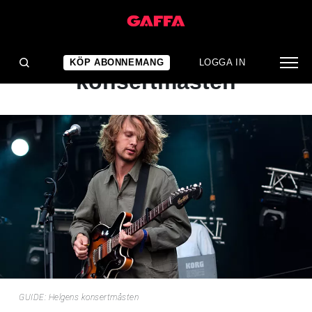
NYHET
GUIDE: Helgens
KÖP ABONNEMANG
LOGGA IN
konsertmåsten
GUIDE: Helgens konsertmåsten