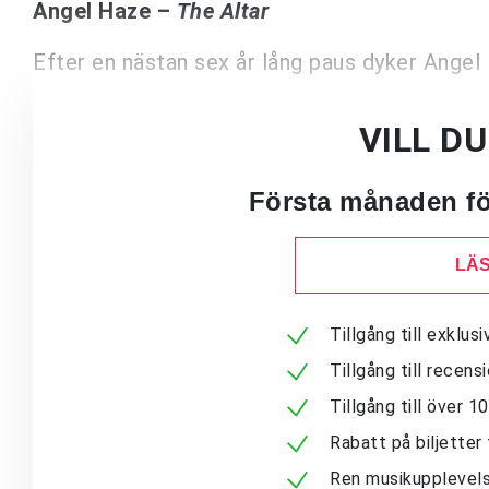
Angel Haze –
The Altar
Efter en nästan sex år lång paus dyker Ange
VILL D
Första månaden för
LÄS
Tillgång till exklu
Tillgång till recen
Tillgång till över 
Rabatt på biljetter 
Ren musikupplevels