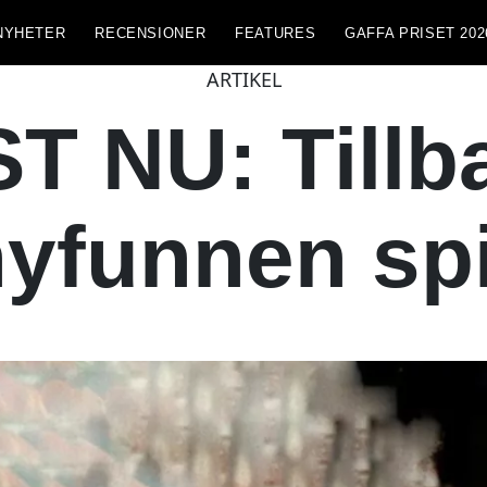
NYHETER
RECENSIONER
FEATURES
GAFFA PRISET 202
ARTIKEL
 NU: Tillba
yfunnen spir