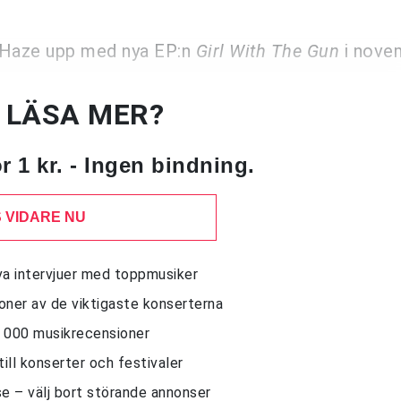
l Haze upp med nya EP:n
Girl With The Gun
i nove
U LÄSA MER?
 1 kr. - Ingen bindning.
 VIDARE NU
siva intervjuer med toppmusiker
sioner av de viktigaste konserterna
10 000 musikrecensioner
till konserter och festivaler
e – välj bort störande annonser