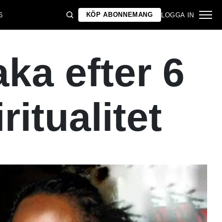
KÖP ABONNEMANG
6
LOGGA IN
ka efter 6
itualitet