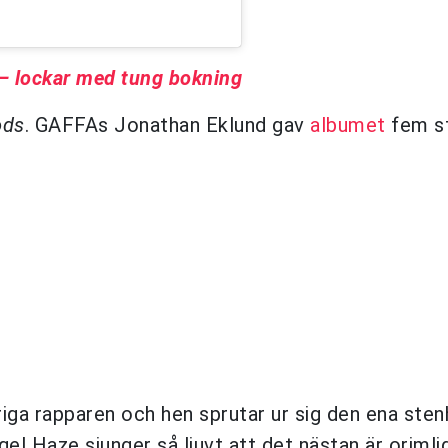
 – lockar med tung bokning
ods
. GAFFAs Jonathan Eklund gav
albumet
fem st
åriga rapparen och hen sprutar ur sig den ena ste
gel Haze sjunger så ljuvt att det nästan är oriml