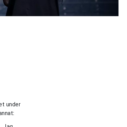
et under
annat:
n. Jag