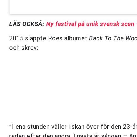
LÄS OCKSÅ:
Ny festival på unik svensk scen
2015 släppte Roes albumet
Back To The Wo
och skrev:
”I ena stunden väller ilskan över för den 23-
raden efter den andra. I nästa är sången – An