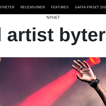
NYHETER
RECENSIONER
FEATURES
GAFFA PRISET 202
NYHET
 artist byt