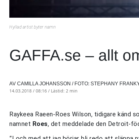
Hyllad artist byter namn
GAFFA.se – allt o
AV CAMILLA JOHANSSON / FOTO: STEPHANY FRANK
14.03.2018 / 08:16 /
Lästid: 2 min
Raykeea Raeen-Roes Wilson, tidigare känd 
namnet
Roes
, det meddelade den Detroit-föd
”I och med att jag börjar bli redo att släppa 