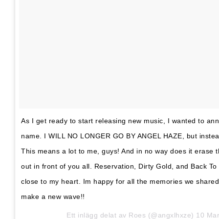
As I get ready to start releasing new music, I wanted to a
name. I WILL NO LONGER GO BY ANGEL HAZE, but instead 
This means a lot to me, guys! And in no way does it erase th
out in front of you all. Reservation, Dirty Gold, and Back T
close to my heart. Im happy for all the memories we shared 
make a new wave!!
Ett inlägg delat av
Roes
(@angxlhxze)
10 Mar