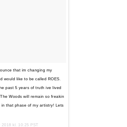
nnounce that im changing my
would like to be called ROES.
e past 5 years of truth ive lived
o The Woods will remain so freakin
in that phase of my artistry! Lets
 2018 kl. 10:25 PST