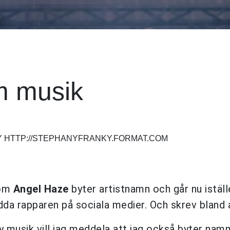
m musik
Y HTTP://STEPHANYFRANKY.FORMAT.COM
som
Angel Haze
byter artistnamn och går nu iställ
da rapparen på sociala medier. Och skrev bland 
ny musik vill jag meddela att jag också byter nam