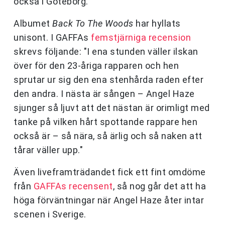
också i Göteborg.
Albumet
Back To The Woods
har hyllats
unisont. I GAFFAs
femstjärniga recension
skrevs följande: "I ena stunden väller ilskan
över för den 23-åriga rapparen och hen
sprutar ur sig den ena stenhårda raden efter
den andra. I nästa är sången – Angel Haze
sjunger så ljuvt att det nästan är orimligt med
tanke på vilken hårt spottande rappare hen
också är – så nära, så ärlig och så naken att
tårar väller upp."
Även liveframträdandet fick ett fint omdöme
från
GAFFAs recensent
, så nog går det att ha
höga förväntningar när Angel Haze åter intar
scenen i Sverige.