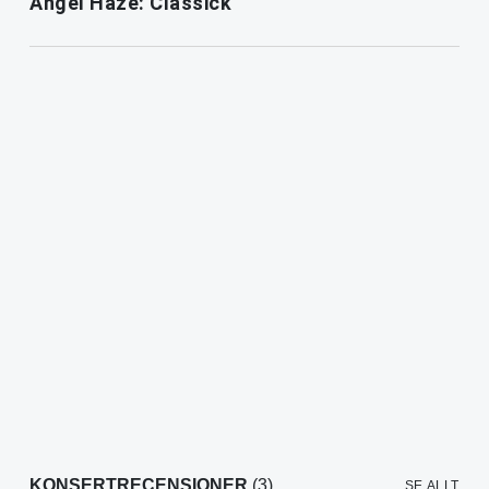
Angel Haze: Classick
KONSERTRECENSIONER
(3)
SE ALLT