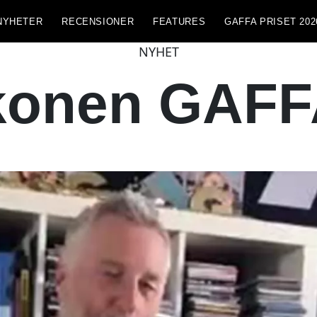
NYHETER
RECENSIONER
FEATURES
GAFFA PRISET 202
NYHET
ikonen GAFF