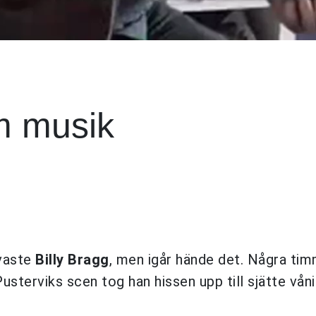
m musik
lvaste
Billy Bragg
, men igår hände det. Några tim
usterviks scen tog han hissen upp till sjätte vån