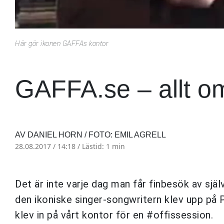
Här gör ikonen GAFFAs kontor
GAFFA.se – allt o
AV DANIEL HORN / FOTO: EMIL AGRELL
28.08.2017 / 14:18 /
Lästid: 1 min
Det är inte varje dag man får finbesök av sjä
den ikoniske singer-songwritern klev upp på P
klev in på vårt kontor för en #offissession.