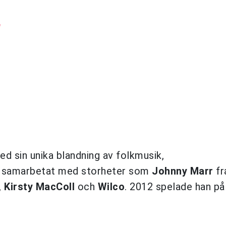
a
ed sin unika blandning av folkmusik,
n samarbetat med storheter som
Johnny Marr
fr
,
Kirsty MacColl
och
Wilco
. 2012 spelade han p