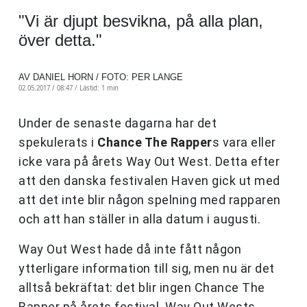
"Vi är djupt besvikna, på alla plan,
över detta."
AV DANIEL HORN / FOTO: PER LANGE
02.05.2017 / 08:47 /
Lästid: 1 min
Under de senaste dagarna har det
spekulerats i
Chance The Rapper
s vara eller
icke vara på årets Way Out West. Detta efter
att den danska festivalen Haven gick ut med
att det inte blir någon spelning med rapparen
och att han ställer in alla datum i augusti.
Way Out West hade då inte fått någon
ytterligare information till sig, men nu är det
alltså bekräftat: det blir ingen Chance The
Rapper på årets festival. Way Out Wests