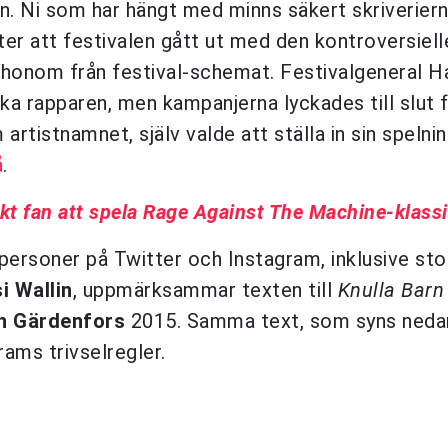
en. Ni som har hängt med minns säkert skriveriern
r att festivalen gått ut med den kontroversiell
t honom från festival-schemat. Festivalgeneral H
oka rapparen, men kampanjerna lyckades till slut
rtistnamnet, själv valde att ställa in sin spelni
å
.
t fan att spela Rage Against The Machine-klassi
d personer på Twitter och Instagram, inklusive st
i Wallin
, uppmärksammar texten till
Knulla Bar
n Gärdenfors
2015. Samma text, som syns nedan
rams trivselregler.