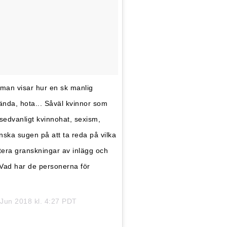
r man visar hur en sk manlig
kända, hota... Såväl kvinnor som
 sedvanligt kvinnohat, sexism,
anska sugen på att ta reda på vilka
ntera granskningar av inlägg och
 Vad har de personerna för
 Jun 2018 kl. 4:27 PDT