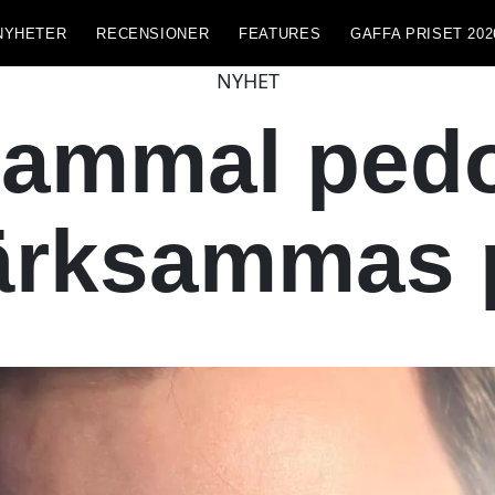
NYHETER
RECENSIONER
FEATURES
GAFFA PRISET 202
NYHET
gammal pedof
rksammas p