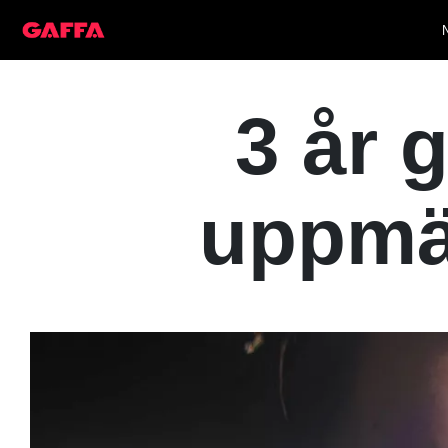
3 år 
uppmä