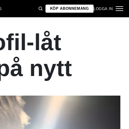
KÖP ABONNEMANG
6
LOGGA IN
il-låt
å nytt