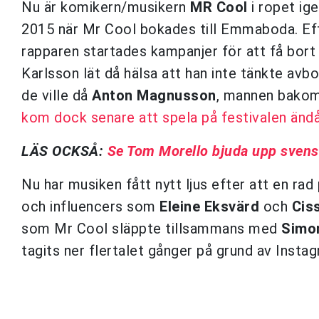
Nu är komikern/musikern
MR Cool
i ropet ig
2015 när Mr Cool bokades till Emmaboda. Efte
rapparen startades kampanjer för att få bor
Karlsson lät då hälsa att han inte tänkte avb
de ville då
Anton Magnusson
, mannen bakom a
kom dock senare att spela på festivalen änd
LÄS OCKSÅ:
Se Tom Morello bjuda upp svensk
Nu har musiken fått nytt ljus efter att en ra
och influencers som
Eleine Eksvärd
och
Ciss
som Mr Cool släppte tillsammans med
Simo
tagits ner flertalet gånger på grund av Instag