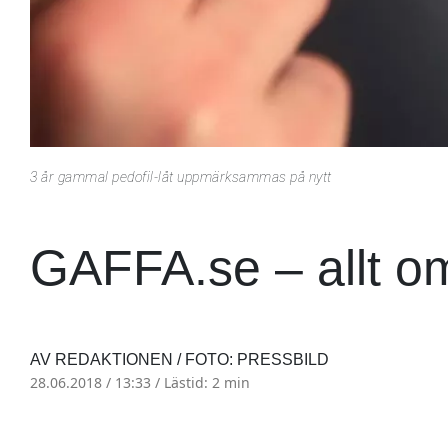
3 år gammal pedofil-låt uppmärksammas på nytt
GAFFA.se – allt o
AV REDAKTIONEN / FOTO: PRESSBILD
28.06.2018 / 13:33 /
Lästid: 2 min