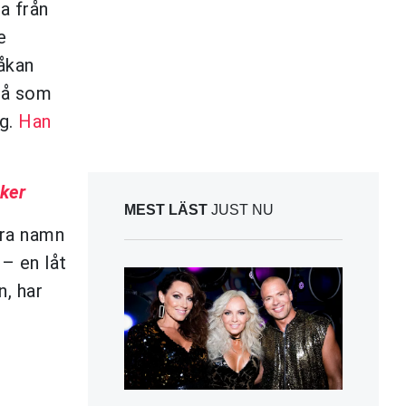
a från
e
åkan
 få som
ng.
Han
ker
MEST LÄST
JUST NU
ora namn
n
– en låt
, har