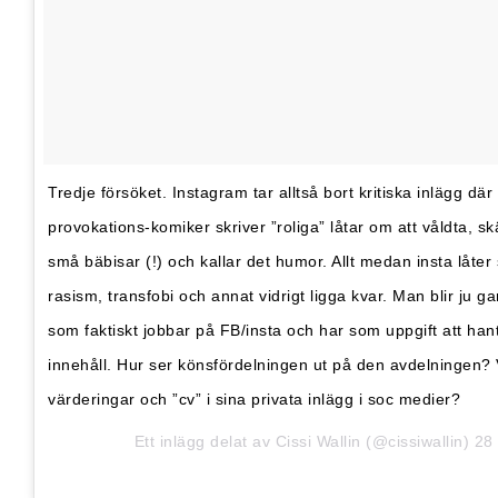
Tredje försöket. Instagram tar alltså bort kritiska inlägg dä
provokations-komiker skriver ”roliga” låtar om att våldta, s
små bäbisar (!) och kallar det humor. Allt medan insta låter
rasism, transfobi och annat vidrigt ligga kvar. Man blir ju g
som faktiskt jobbar på FB/insta och har som uppgift att ha
innehåll. Hur ser könsfördelningen ut på den avdelningen?
värderingar och ”cv” i sina privata inlägg i soc medier?
Ett inlägg delat av
Cissi Wallin
(@cissiwallin)
28