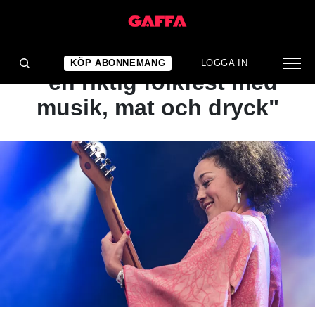
NYHET
Helgens gratisfestival –
KÖP ABONNEMANG
LOGGA IN
"en riktig folkfest med
musik, mat och dryck"