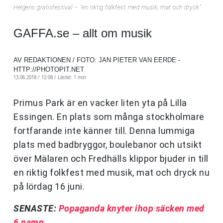
Helgens gratisfestival – "en riktig folkfest med musik, mat och dryck"
GAFFA.se – allt om musik
AV REDAKTIONEN / FOTO: JAN PIETER VAN EERDE -
HTTP://PHOTOPIT.NET
13.06.2018 / 12:08 /
Lästid: 1 min
Primus
Park
är en vacker liten yta på Lilla
Essingen. En plats som många stockholmare
fortfarande inte känner till. Denna lummiga
plats med badbryggor, boulebanor och utsikt
över Mälaren och Fredhälls klippor bjuder in till
en riktig folkfest med musik, mat och dryck nu
på lördag 16 juni.
SENASTE:
Popaganda knyter ihop säcken med
6 namn