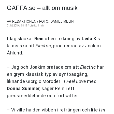
GAFFA.se – allt om musik
AV REDAKTIONEN / FOTO: DANIEL MELIN
01.02.2019 / 08:19 /
Lästid: 1 min
Idag skickar
Rein
ut en tolkning av
Leila K
:s
klassiska hit
Electric
, producerad av Joakim
Åhlund.
– Jag och Joakim pratade om att
Electric
har
en grym klassisk typ av syntbasgång,
liknande Giorgio Moroder i
I Feel Love
med
Donna Summe
r, säger Rein i ett
pressmeddelande och fortsätter:
– Vi ville ha den vibben i refrängen och lite
I'm