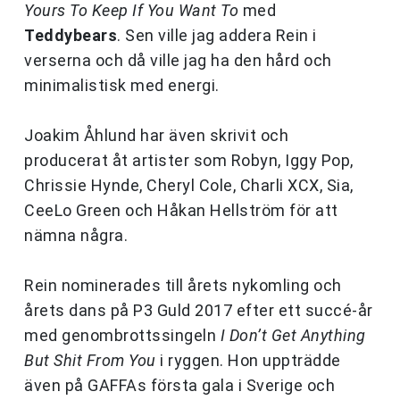
Yours To Keep If You Want To
med
Teddybears
. Sen ville jag addera
Rein
i
verserna och då ville jag ha den hård och
minimalistisk med energi.
Joakim Åhlund har även skrivit och
producerat åt artister som Robyn, Iggy Pop,
Chrissie Hynde, Cheryl Cole, Charli XCX, Sia,
CeeLo Green och Håkan Hellström för att
nämna några.
Rein
nominerades till årets nykomling och
årets dans på P3 Guld 2017 efter ett succé-år
med genombrottssingeln
I Don’t Get Anything
But Shit From You
i ryggen. Hon uppträdde
även på GAFFAs första gala i Sverige och