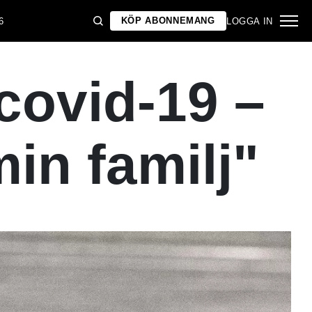
KÖP ABONNEMANG
6
LOGGA IN
 covid-19 –
min familj"