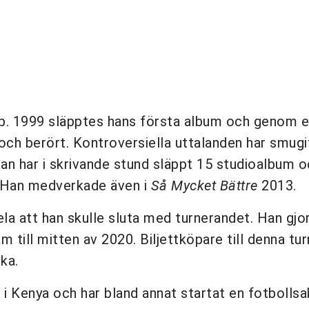
op. 1999 släpptes hans första album och genom en
ch berört. Kontroversiella uttalanden har smugi
n har i skrivande stund släppt 15 studioalbum oc
Han medverkade även i
Så Mycket Bättre
2013.
a att han skulle sluta med turnerandet. Han gjo
till mitten av 2020. Biljettköpare till denna tu
ka.
at i Kenya och har bland annat startat en fotboll