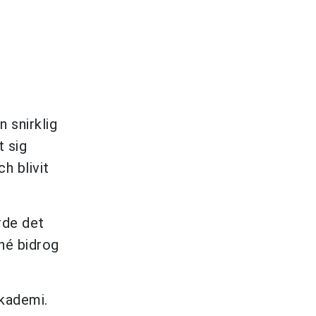
 snirklig
t sig
h blivit
rde det
rné bidrog
sakademi.