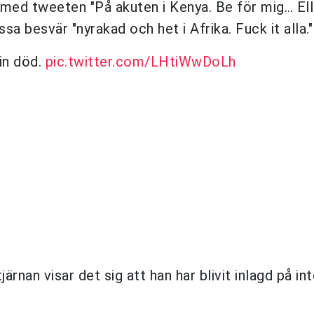
 med tweeten "På akuten i Kenya. Be för mig… Ell
sa besvär "nyrakad och het i Afrika. Fuck it alla."
in död.
pic.twitter.com/LHtiWwDoLh
an visar det sig att han har blivit inlagd på int