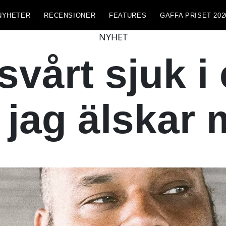
NYHETER
RECENSIONER
FEATURES
GAFFA PRISET 202
NYHET
vårt sjuk i
 jag älskar 