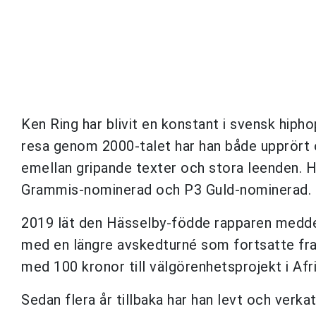
Ken Ring har blivit en konstant i svensk hiph
resa genom 2000-talet har han både upprört o
emellan gripande texter och stora leenden. Ha
Grammis-nominerad och P3 Guld-nominerad. 
2019 lät den Hässelby-födde rapparen meddel
med en längre avskedturné som fortsatte fram 
med 100 kronor till välgörenhetsprojekt i Afri
Sedan flera år tillbaka har han levt och verk