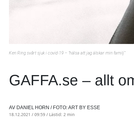
Ken Ring svårt sjuk i covid-19 – "hälsa att jag älskar min familj"
GAFFA.se – allt o
AV DANIEL HORN / FOTO: ART BY ESSE
18.12.2021 / 09:59 /
Lästid: 2 min