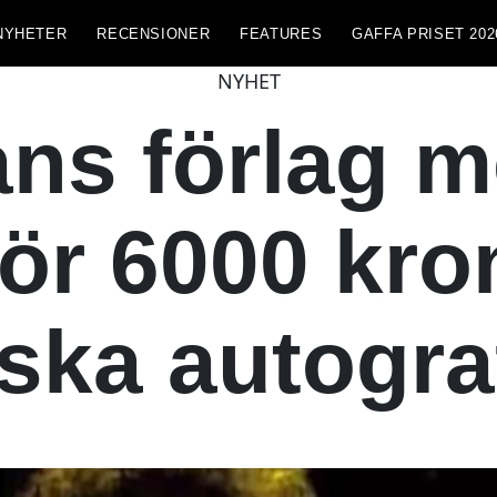
NYHETER
RECENSIONER
FEATURES
GAFFA PRISET 202
NYHET
ns förlag m
för 6000 kro
lska autogra