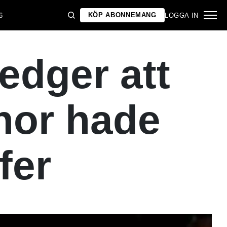
KÖP ABONNEMANG
6
LOGGA IN
edger att
nor hade
fer