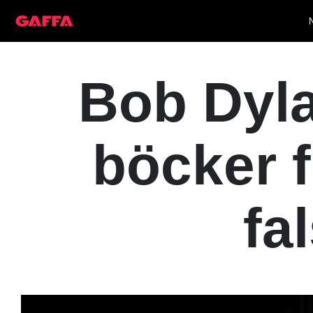
Bob Dyla
böcker 
fa