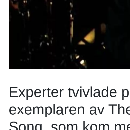
Experter tvivlade 
exemplaren av Th
Song, som kom med 