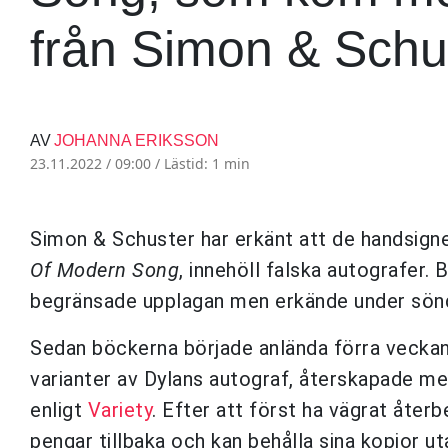
från Simon & Schu
AV
JOHANNA ERIKSSON
23.11.2022 / 09:00 /
Lästid: 1 min
Simon & Schuster har erkänt att de handsig
Of Modern Song
, innehöll falska autografer.
begränsade upplagan men erkände under sönda
Sedan böckerna började anlända förra veckan h
varianter av Dylans autograf, återskapade me
enligt
Variety
. Efter att först ha vägrat åter
pengar tillbaka och kan behålla sina kopior u