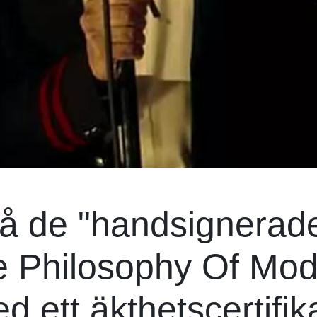
på de "handsignerad
e Philosophy Of Mo
ett äkthetscertifik