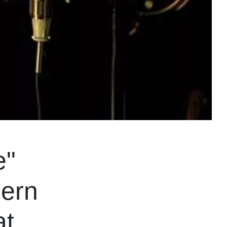
e"
dern
at