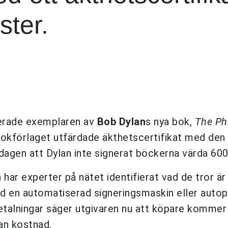
ster.
nerade exemplaren av
Bob Dylan
s nya bok,
The Ph
 Bokförlaget utfärdade äkthetscertifikat med den
gen att Dylan inte signerat böckerna värda 600
ar experter på nätet identifierat vad de tror är
d en automatiserad signeringsmaskin eller autop
betalningar säger utgivaren nu att köpare kommer 
tan kostnad.